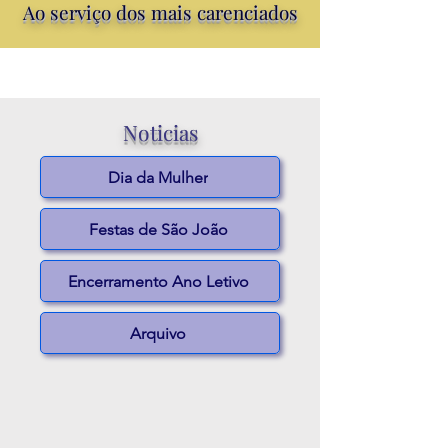
Ao serviço dos mais
carenciados
Noticias
Dia da Mulher
Festas de São João
Encerramento Ano Letivo
Arquivo