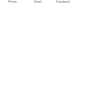
Phone
Email
Facebook
Festa de Encerramento Ano
Letivo