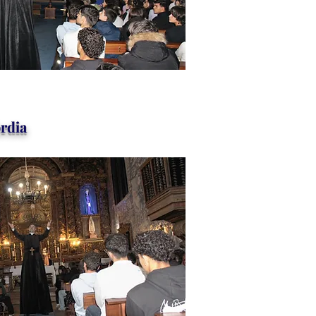
órdia