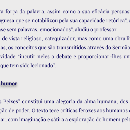
 força da palavra, assim como a sua eficácia persuas
guesa que se notabilizou pela sua capacidade retórica”, 
se sem palavras, emocionados”, aludiu o professor.
 de vista religioso, catequizador, mas como uma obra li
as, os conceitos que são transmitidos através do Sermão
ividade “incutir neles o debate e proporcionar-lhes u
que tem sido lecionado”.
o humor
Peixes” constitui uma alegoria da alma humana, dos s
ão de poder. O texto tece críticas ferozes aos humanos e
iar, com imaginação e sátira a exploração do homem pe