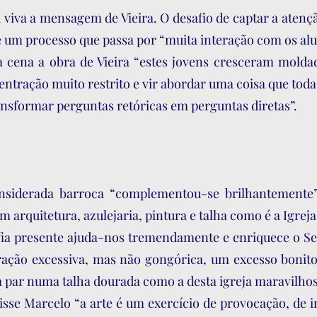
 viva a mensagem de Vieira. O desafio de captar a aten
de um processo que passa por “muita interação com os alu
a à cena a obra de Vieira “estes jovens cresceram mol
tração muito restrito e vir abordar uma coisa que toda 
nsformar perguntas retóricas em perguntas diretas”.
considerada barroca “complementou-se brilhantement
arquitetura, azulejaria, pintura e talha como é a Igrej
afia presente ajuda-nos tremendamente e enriquece o Se
oração excessiva, mas não gongórica, um excesso bonit
a par numa talha dourada como a desta igreja maravilhos
disse Marcelo “a arte é um exercício de provocação, de