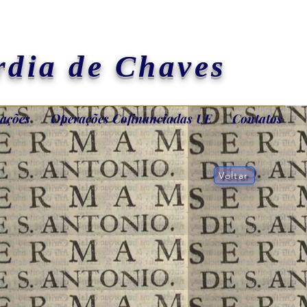
rdia de Chaves
ações
Operações Cofinanciadas UE
Contatos
Voltar