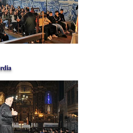
órdia