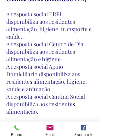
A resposta social ERPI
disponibiliza aos residente
s
alimentação, higiene, transporte e
saúde.
A resposta social Centro de Dia
disponibiliza aos residente
s
alimentação e higiene.
A resposta social Apoio
Domiciliário disponibiliza aos
residente
s
alimentação, higiene,
saúde e animação.
A resposta social Cantina Social
disponibiliza aos residente
s
alimentação.
Os recursos humanos são
compostos por Diretora Técnica,
Phone
Email
Facebook