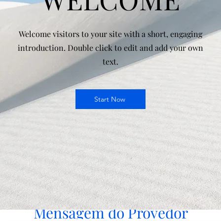
Welcome visitors to your site with a short, engaging
introduction. Double click to edit and add your own
text.
Start Now
Mensagem do Provedor