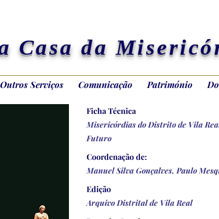
a Casa da Misericó
Outros Serviços
Comunicação
Património
Do
Ficha Téc
nica
Misericórdias do Distrito de Vila Rea
Futuro
Coordenação de:
Manuel Silva Gonçalves, Paulo Mes
Edição
Arquivo Distrital de Vila Real