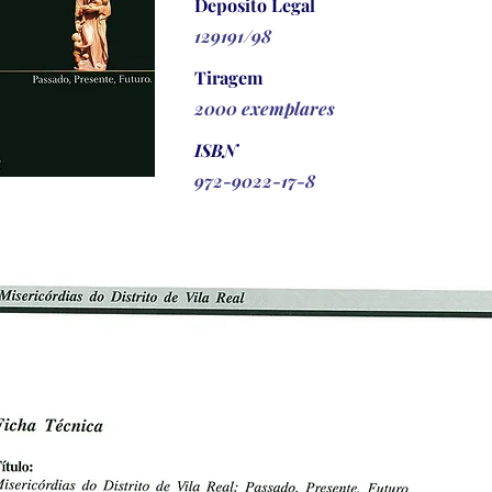
Deposito Legal
129191/98
Tiragem
2000 exemplares
ISBN
972-9022-17-8